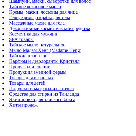
Шампуни, маски, сыворотки для волос
Тайское кокосовое масло
Кремы, маски, лосьоны для лица
Гели, кремы, скрабы для тела
Массажные масла для тела
Декоративные косметические средства
Косметика для мужчин
SPA товары
Тайское мыло натуральное
Мыло Мадам Хенг (Madame Heng)
Тайские пластыри
Парфюм и дезодоранты Кристалл
Продукты и специи
Продукция змеиной фермы
Товары для взрослых
Товары для детей
Подушки и матрасы из латекса
Средства для стирки из Таиланда
Экипировка для тайского бокса
Хиты продаж