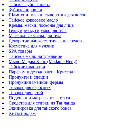
Тайская зубная паста
Зубные порошки
Шампуни, маски, сыворотки для волос
Тайское кокосовое масло
Кремы, маски, лосьоны для лица
Гели, кремы, скрабы для тела
Массажные масла для тела
Декоративные косметические средства
Косметика для мужчин
SPA товары
Тайское мыло натуральное
Мыло Мадам Хенг (Madame Heng)
Тайские пластыри
Парфюм и дезодоранты Кристалл
Продукты и специи
Продукция змеиной фермы
Товары для взрослых
Товары для детей
Подушки и матрасы из латекса
Средства для стирки из Таиланда
Экипировка для тайского бокса
Хиты продаж