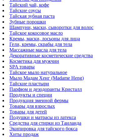
Тайский чай, кофе
Тайские соусы
Тайская зубная паста
Зубные порошки
Шампуни, маски, сыворотки для волос
Тайское кокосовое масло
Кремы, маски, лосьоны для лица
Гели, кремы, скрабы для тела
Массажные масла для тела
Декоративные косметические средства
Косметика для мужчин
SPA товары
Тайское мыло натуральное
Мыло Мадам Хенг (Madame Heng)
Тайские пластыри
Парфюм и дезодоранты Кристалл
Продукты и специи
Продукция змеиной фермы
Товары для взрослых
Товары для детей
Подушки и матрасы из латекса
Средства для стирки из Таиланда
Экипировка для тайского бокса
Хиты продаж