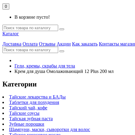
0
В корзине пусто!
Каталог
Доставка
Оплата
Отзывы
Акции
Как заказать
Контакты магази
Гели, кремы, скрабы для тела
Крем для душа Омолаживающий 12 Plus 200 мл
Категории
Тайские лекарства и БАДы
Таблетки для похудения
Тайский чай, кофе
Тайские соусы
Тайская зубная паста
Зубные порошки
Шампуни, маски, сыворотки для волос
Тайское кокосовое масло