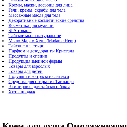
Кремы, маски, лосьоны для лица
Гели, кремы, скрабы для тела
Массажные масла для тела
Декоративные косметические средства
Косметика для мужчин
SPA товары
Тайское мыло натуральное
Мыло Мадам Хенг (Madame Heng)
Тайские пластыри
Парфюм и дезодоранты Кристалл
Продукты и специи
Продукция змеиной фермы
Товары для взрослых
Товары для детей
Подушки и матрасы из латекса
Средства для стирки из Таиланда
Экипировка для тайского бокса
Хиты продаж
Крем для душа Омолаживающи