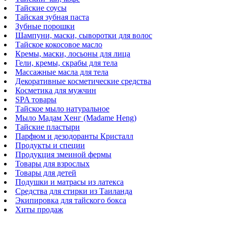
Тайские соусы
Тайская зубная паста
Зубные порошки
Шампуни, маски, сыворотки для волос
Тайское кокосовое масло
Кремы, маски, лосьоны для лица
Гели, кремы, скрабы для тела
Массажные масла для тела
Декоративные косметические средства
Косметика для мужчин
SPA товары
Тайское мыло натуральное
Мыло Мадам Хенг (Madame Heng)
Тайские пластыри
Парфюм и дезодоранты Кристалл
Продукты и специи
Продукция змеиной фермы
Товары для взрослых
Товары для детей
Подушки и матрасы из латекса
Средства для стирки из Таиланда
Экипировка для тайского бокса
Хиты продаж