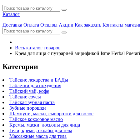
Каталог
Доставка
Оплата
Отзывы
Акции
Как заказать
Контакты магази
Весь каталог товаров
Крем для лица с пуэрарией мирификой Isme Herbal Puerari
Категории
Тайские лекарства и БАДы
Таблетки для похудения
Тайский чай, кофе
Тайские соусы
Тайская зубная паста
Зубные порошки
Шампуни, маски, сыворотки для волос
Тайское кокосовое масло
Кремы, маски, лосьоны для лица
Гели, кремы, скрабы для тела
Массажные масла для тела