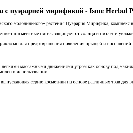
 пуэрарией мирификой - Isme Herbal Pu
нского молодильного» растения Пуэрария Мирифика, комплекс 
ляет пигментные пятна, защищает от солнца и питает и увлажн
 триклозан для предотвращения появления прыщей и воспалений 
легкими массажными движениями утром как основу под макияж, 
омичен в использовании
, выпускающая серию косметики на основе различных трав для в