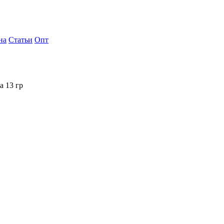
на
Статьи
Опт
a 13 гр