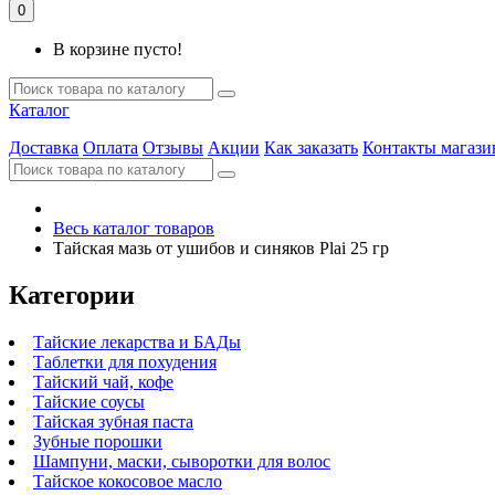
0
В корзине пусто!
Каталог
Доставка
Оплата
Отзывы
Акции
Как заказать
Контакты магази
Весь каталог товаров
Тайская мазь от ушибов и синяков Plai 25 гр
Категории
Тайские лекарства и БАДы
Таблетки для похудения
Тайский чай, кофе
Тайские соусы
Тайская зубная паста
Зубные порошки
Шампуни, маски, сыворотки для волос
Тайское кокосовое масло