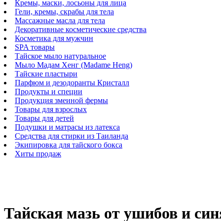
Кремы, маски, лосьоны для лица
Гели, кремы, скрабы для тела
Массажные масла для тела
Декоративные косметические средства
Косметика для мужчин
SPA товары
Тайское мыло натуральное
Мыло Мадам Хенг (Madame Heng)
Тайские пластыри
Парфюм и дезодоранты Кристалл
Продукты и специи
Продукция змеиной фермы
Товары для взрослых
Товары для детей
Подушки и матрасы из латекса
Средства для стирки из Таиланда
Экипировка для тайского бокса
Хиты продаж
Тайская мазь от ушибов и синя