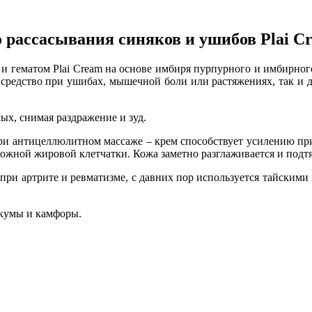
 рассасывания синяков и ушибов Plai C
и гематом Plai Cream на основе имбиря пурпурного и имбирного
средство при ушибах, мышечной боли или растяжениях, так и 
ых, снимая раздражение и зуд.
 при антицеллюлитном массаже – крем способствует усилению пр
жной жировой клетчатки. Кожа заметно разглаживается и подтя
ри артрите и ревматизме, с давних пор используется тайскими
ркумы и камфоры.