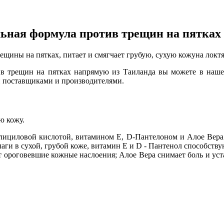
ьная формула против трещин на пятках 
ины на пятках, питает и смягчает грубую, сухую кожуна локтях
ив трещин на пятках напрямую из Таиланда вы можете в наше
и поставщиками и производителями.
ю кожу.
салициловой кислотой, витамином Е, D-Пантелоном и Алое Вера
влаги в сухой, грубой коже, витамин Е и D - Пантенол cпособст
т ороговевшие кожные наслоения; Алое Вера снимает боль и уст