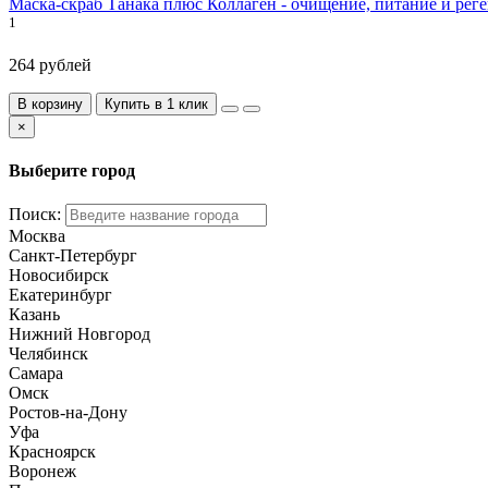
Маска-скраб Танака плюс Коллаген - очищение, питание и реге
1
264 рублей
В корзину
Купить в 1 клик
×
Выберите город
Поиск:
Москва
Санкт-Петербург
Новосибирск
Екатеринбург
Казань
Нижний Новгород
Челябинск
Самара
Омск
Ростов-на-Дону
Уфа
Красноярск
Воронеж