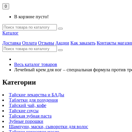
0
В корзине пусто!
Каталог
Доставка
Оплата
Отзывы
Акции
Как заказать
Контакты магази
Весь каталог товаров
Лечебный крем для ног – специальная формула против тр
Категории
Тайские лекарства и БАДы
Таблетки для похудения
Тайский чай, кофе
Тайские соусы
Тайская зубная паста
Зубные порошки
Шампуни, маски, сыворотки для волос
Тайское кокосовое масло