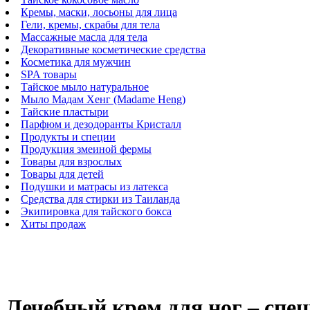
Кремы, маски, лосьоны для лица
Гели, кремы, скрабы для тела
Массажные масла для тела
Декоративные косметические средства
Косметика для мужчин
SPA товары
Тайское мыло натуральное
Мыло Мадам Хенг (Madame Heng)
Тайские пластыри
Парфюм и дезодоранты Кристалл
Продукты и специи
Продукция змеиной фермы
Товары для взрослых
Товары для детей
Подушки и матрасы из латекса
Средства для стирки из Таиланда
Экипировка для тайского бокса
Хиты продаж
Лечебный крем для ног – спе