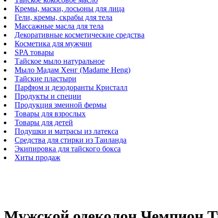
Кремы, маски, лосьоны для лица
Гели, кремы, скрабы для тела
Массажные масла для тела
Декоративные косметические средства
Косметика для мужчин
SPA товары
Тайское мыло натуральное
Мыло Мадам Хенг (Madame Heng)
Тайские пластыри
Парфюм и дезодоранты Кристалл
Продукты и специи
Продукция змеиной фермы
Товары для взрослых
Товары для детей
Подушки и матрасы из латекса
Средства для стирки из Таиланда
Экипировка для тайского бокса
Хиты продаж
Мужской одеколон Чемпион Tr