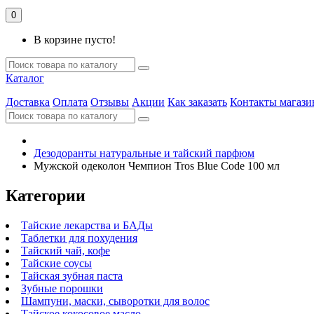
0
В корзине пусто!
Каталог
Доставка
Оплата
Отзывы
Акции
Как заказать
Контакты магази
Дезодоранты натуральные и тайский парфюм
Мужской одеколон Чемпион Tros Blue Code 100 мл
Категории
Тайские лекарства и БАДы
Таблетки для похудения
Тайский чай, кофе
Тайские соусы
Тайская зубная паста
Зубные порошки
Шампуни, маски, сыворотки для волос
Тайское кокосовое масло