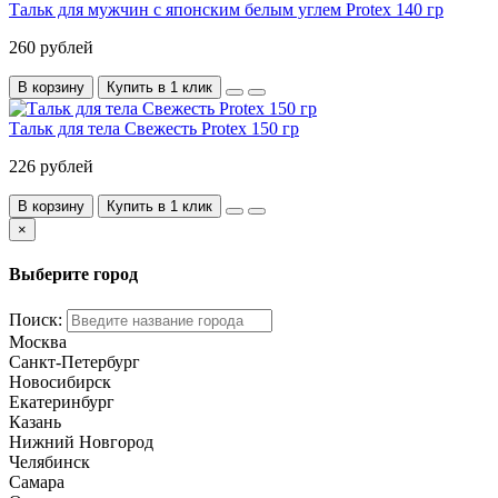
Тальк для мужчин с японским белым углем Protex 140 гр
260 рублей
В корзину
Купить в 1 клик
Тальк для тела Свежесть Protex 150 гр
226 рублей
В корзину
Купить в 1 клик
×
Выберите город
Поиск:
Москва
Санкт-Петербург
Новосибирск
Екатеринбург
Казань
Нижний Новгород
Челябинск
Самара