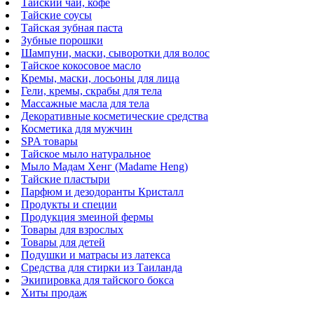
Тайский чай, кофе
Тайские соусы
Тайская зубная паста
Зубные порошки
Шампуни, маски, сыворотки для волос
Тайское кокосовое масло
Кремы, маски, лосьоны для лица
Гели, кремы, скрабы для тела
Массажные масла для тела
Декоративные косметические средства
Косметика для мужчин
SPA товары
Тайское мыло натуральное
Мыло Мадам Хенг (Madame Heng)
Тайские пластыри
Парфюм и дезодоранты Кристалл
Продукты и специи
Продукция змеиной фермы
Товары для взрослых
Товары для детей
Подушки и матрасы из латекса
Средства для стирки из Таиланда
Экипировка для тайского бокса
Хиты продаж