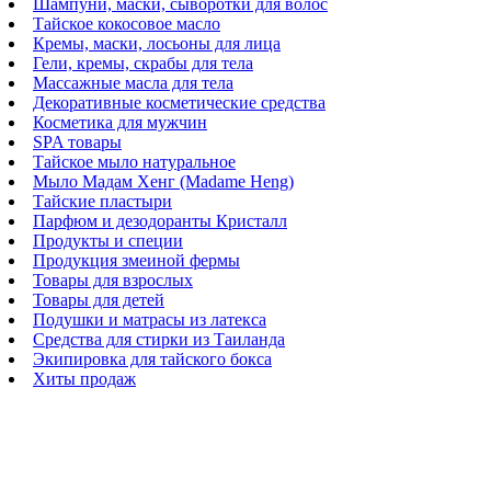
Шампуни, маски, сыворотки для волос
Тайское кокосовое масло
Кремы, маски, лосьоны для лица
Гели, кремы, скрабы для тела
Массажные масла для тела
Декоративные косметические средства
Косметика для мужчин
SPA товары
Тайское мыло натуральное
Мыло Мадам Хенг (Madame Heng)
Тайские пластыри
Парфюм и дезодоранты Кристалл
Продукты и специи
Продукция змеиной фермы
Товары для взрослых
Товары для детей
Подушки и матрасы из латекса
Средства для стирки из Таиланда
Экипировка для тайского бокса
Хиты продаж