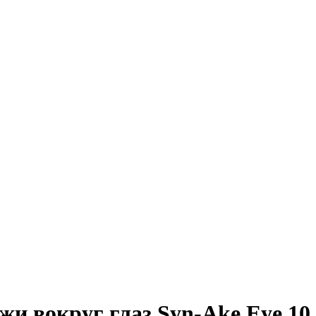
 вокруг глаз Syn-Ake Eye 10