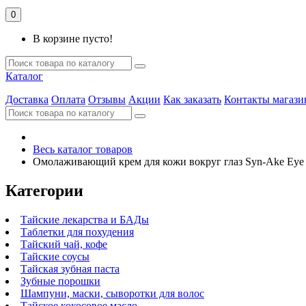
0
В корзине пусто!
Каталог
Доставка
Оплата
Отзывы
Акции
Как заказать
Контакты магази
Весь каталог товаров
Омолаживающий крем для кожи вокруг глаз Syn-Ake Eye
Категории
Тайские лекарства и БАДы
Таблетки для похудения
Тайский чай, кофе
Тайские соусы
Тайская зубная паста
Зубные порошки
Шампуни, маски, сыворотки для волос
Тайское кокосовое масло