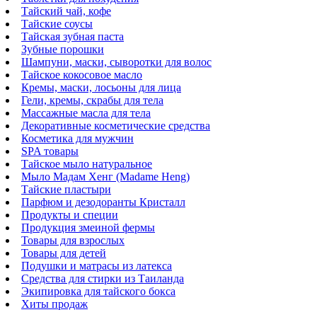
Тайский чай, кофе
Тайские соусы
Тайская зубная паста
Зубные порошки
Шампуни, маски, сыворотки для волос
Тайское кокосовое масло
Кремы, маски, лосьоны для лица
Гели, кремы, скрабы для тела
Массажные масла для тела
Декоративные косметические средства
Косметика для мужчин
SPA товары
Тайское мыло натуральное
Мыло Мадам Хенг (Madame Heng)
Тайские пластыри
Парфюм и дезодоранты Кристалл
Продукты и специи
Продукция змеиной фермы
Товары для взрослых
Товары для детей
Подушки и матрасы из латекса
Средства для стирки из Таиланда
Экипировка для тайского бокса
Хиты продаж