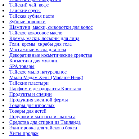
Тайский чай, кофе
Тайские соусы
Тайская зубная паста
Зубные порошки
Шампуни, маски, сыворотки для волос
Тайское кокосовое масло
Кремы, маски, лосьоны для лица
Гели, кремы, скрабы для тела
Массажные масла для тела
Декоративные косметические средства
Косметика для мужчин
SPA товары
Тайское мыло натуральное
Мыло Мадам Хенг (Madame Heng)
Тайские пластыри
Парфюм и дезодоранты Кристалл
Продукты и специи
Продукция змеиной фермы
Товары для взрослых
Товары для детей
Подушки и матрасы из латекса
Средства для стирки из Таиланда
Экипировка для тайского бокса
Хиты продаж