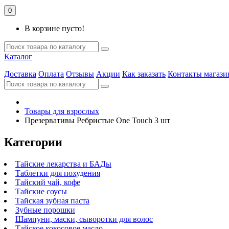
0
В корзине пусто!
Каталог
Доставка
Оплата
Отзывы
Акции
Как заказать
Контакты магази
Товары для взрослых
Презервативы Ребристые One Touch 3 шт
Категории
Тайские лекарства и БАДы
Таблетки для похудения
Тайский чай, кофе
Тайские соусы
Тайская зубная паста
Зубные порошки
Шампуни, маски, сыворотки для волос
Тайское кокосовое масло