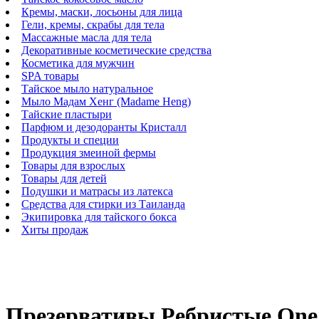
Кремы, маски, лосьоны для лица
Гели, кремы, скрабы для тела
Массажные масла для тела
Декоративные косметические средства
Косметика для мужчин
SPA товары
Тайское мыло натуральное
Мыло Мадам Хенг (Madame Heng)
Тайские пластыри
Парфюм и дезодоранты Кристалл
Продукты и специи
Продукция змеиной фермы
Товары для взрослых
Товары для детей
Подушки и матрасы из латекса
Средства для стирки из Таиланда
Экипировка для тайского бокса
Хиты продаж
Презервативы Ребристые One