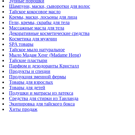
Зубные порошки
Шампуни, маски, сыворотки для волос
Тайское кокосовое масло
Кремы, маски, лосьоны для лица
Гели, кремы, скрабы для тела
Массажные масла для тела
Декоративные косметические средства
Косметика для мужчин
SPA товары
Тайское мыло натуральное
Мыло Мадам Хенг (Madame Heng)
Тайские пластыри
Парфюм и дезодоранты Кристалл
Продукты и специи
Продукция змеиной фермы
Товары для взрослых
Товары для детей
Подушки и матрасы из латекса
Средства для стирки из Таиланда
Экипировка для тайского бокса
Хиты продаж