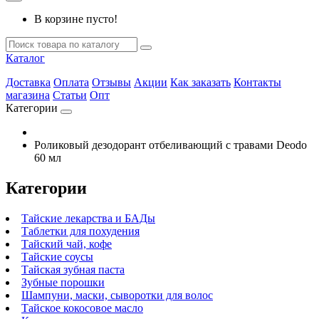
В корзине пусто!
Каталог
Доставка
Оплата
Отзывы
Акции
Как заказать
Контакты
магазина
Статьи
Опт
Категории
Роликовый дезодорант отбеливающий с травами Deodo
60 мл
Категории
Тайские лекарства и БАДы
Таблетки для похудения
Тайский чай, кофе
Тайские соусы
Тайская зубная паста
Зубные порошки
Шампуни, маски, сыворотки для волос
Тайское кокосовое масло