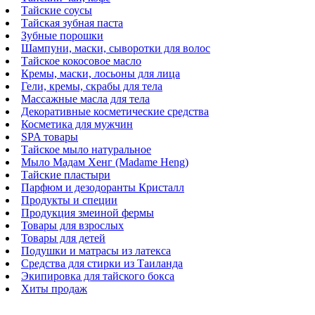
Тайские соусы
Тайская зубная паста
Зубные порошки
Шампуни, маски, сыворотки для волос
Тайское кокосовое масло
Кремы, маски, лосьоны для лица
Гели, кремы, скрабы для тела
Массажные масла для тела
Декоративные косметические средства
Косметика для мужчин
SPA товары
Тайское мыло натуральное
Мыло Мадам Хенг (Madame Heng)
Тайские пластыри
Парфюм и дезодоранты Кристалл
Продукты и специи
Продукция змеиной фермы
Товары для взрослых
Товары для детей
Подушки и матрасы из латекса
Средства для стирки из Таиланда
Экипировка для тайского бокса
Хиты продаж