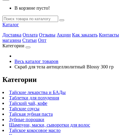
В корзине пусто!
Каталог
Доставка
Оплата
Отзывы
Акции
Как заказать
Контакты
магазина
Статьи
Опт
Категории
Весь каталог товаров
Скраб для тела антицеллюлитный Blossy 300 гр
Категории
Тайские лекарства и БАДы
Таблетки для похудения
Тайский чай, кофе
Тайские соусы
Тайская зубная паста
Зубные порошки
Шампуни, маски, сыворотки для волос
Тайское кокосовое масло