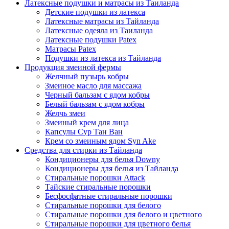
Латексные подушки и матрасы из Таиланда
Детские подушки из латекса
Латексные матрасы из Тайланда
Латексные одеяла из Таиланда
Латексные подушки Patex
Матрасы Patex
Подушки из латекса из Тайланда
Продукция змеиной фермы
Желчный пузырь кобры
Змеиное масло для массажа
Черный бальзам с ядом кобры
Белый бальзам с ядом кобры
Желчь змеи
Змеиный крем для лица
Капсулы Сур Тан Ван
Крем со змеиным ядом Syn Ake
Средства для стирки из Тайланда
Кондиционеры для белья Downy
Кондиционеры для белья из Тайланда
Стиральные порошки Attack
Тайские стиральные порошки
Бесфосфатные стиральные порошки
Стиральные порошки для белого
Стиральные порошки для белого и цветного
Стиральные порошки для цветного белья