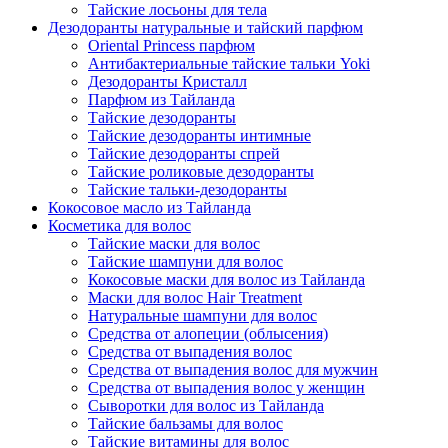
Тайские лосьоны для тела
Дезодоранты натуральные и тайский парфюм
Oriental Princess парфюм
Антибактериальные тайские тальки Yoki
Дезодоранты Кристалл
Парфюм из Тайланда
Тайские дезодоранты
Тайские дезодоранты интимные
Тайские дезодоранты спрей
Тайские роликовые дезодоранты
Тайские тальки-дезодоранты
Кокосовое масло из Тайланда
Косметика для волос
Тайские маски для волос
Тайские шампуни для волос
Кокосовые маски для волос из Тайланда
Маски для волос Hair Treatment
Натуральные шампуни для волос
Средства от алопеции (облысения)
Средства от выпадения волос
Средства от выпадения волос для мужчин
Средства от выпадения волос у женщин
Сыворотки для волос из Тайланда
Тайские бальзамы для волос
Тайские витамины для волос