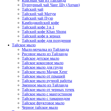
Красный чай из Тайланда
Пурпурный чай Чанг Шу (Анчан)
Тайский чай
Тайский чай Матум
Тайский чай Пуэр
Камбоджийский кофе
Тайский кофе 3 в 1
Тайский кофе Khao Shong
Тайский кофе в зернах
Тайский кофе для похудения
Тайское мыло
Мыло-мочалка из Тайланда
Рисовое мыло из Тайланда
Тайское детское мыло
Тайское кокосовое мыло
Тайское мыло для груди
Тайское мыло Мадам Хенг
Тайское мыло от прыщей
Тайское мыло ручной работы
Змеиное мыло из Тайланда
Тайское мыло от черных точек
Тайское мыло с мангостином
Тайское мыло с тамариндом
Тайское фруктовое мыло
Черное тайское мыло