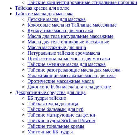
Тайские концентрированные стиральные порошки
Тайская краска для волос
Тайские масла для массажа
Детские масла для массажа
Кокосовые масла из Тайланда массажные
Кунжутные масла для массажа
Масла для тела натуральные массажные
Масла для тела оливковые массажные
Масла массажные для лица
Натуральные тайские аромамасла
Профессиональные масла для массажа
Тайские змеиные масла для массажа
Тайские разогревающие масла для массажа
Увлажняющие массажные масла для тела
Эротические массажные масла
Джонсонс Бэби масла для тела детские
Декоративные средства для лица
ББ пудры тайские
Тайская пудра для лица
Тайские бальзамы для губ
Тайские матирующие салфетки
Тайские пудры Srichand Powder
Тайские тональные кремы
Улиточные ББ пудры