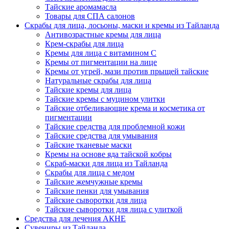
Тайские аромамасла
Товары для СПА салонов
Скрабы для лица, лосьоны, маски и кремы из Тайланда
Антивозрастные кремы для лица
Крем-скрабы для лица
Кремы для лица с витамином C
Кремы от пигментации на лице
Кремы от угрей, мази против прыщей тайские
Натуральные скрабы для лица
Тайские кремы для лица
Тайские кремы с муцином улитки
Тайские отбеливающие крема и косметика от
пигментации
Тайские средства для проблемной кожи
Тайские средства для умывания
Тайские тканевые маски
Кремы на основе яда тайской кобры
Скраб-маски для лица из Тайланда
Скрабы для лица с медом
Тайские жемчужные кремы
Тайские пенки для умывания
Тайские сыворотки для лица
Тайские сыворотки для лица с улиткой
Средства для лечения АКНЕ
Сувениры из Тайланда