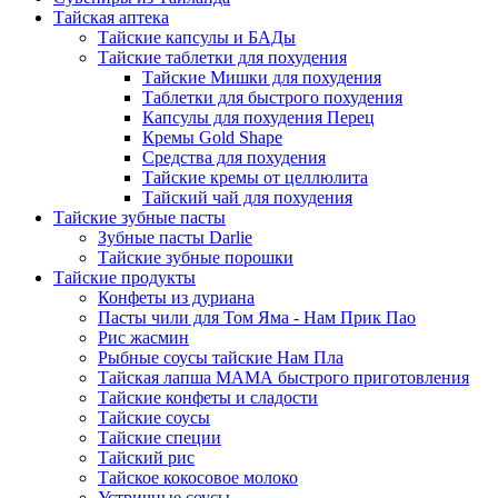
Тайская аптека
Тайские капсулы и БАДы
Тайские таблетки для похудения
Тайские Мишки для похудения
Таблетки для быстрого похудения
Капсулы для похудения Перец
Кремы Gold Shape
Средства для похудения
Тайские кремы от целлюлита
Тайский чай для похудения
Тайские зубные пасты
Зубные пасты Darlie
Тайские зубные порошки
Тайские продукты
Конфеты из дуриана
Пасты чили для Том Яма - Нам Прик Пао
Рис жасмин
Рыбные соусы тайские Нам Пла
Тайская лапша МАМА быстрого приготовления
Тайские конфеты и сладости
Тайские соусы
Тайские специи
Тайский рис
Тайское кокосовое молоко
Устричные соусы