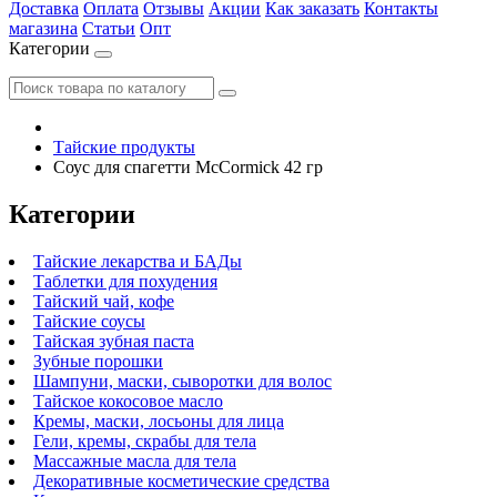
Доставка
Оплата
Отзывы
Акции
Как заказать
Контакты
магазина
Статьи
Опт
Категории
Тайские продукты
Соус для спагетти McCormick 42 гр
Категории
Тайские лекарства и БАДы
Таблетки для похудения
Тайский чай, кофе
Тайские соусы
Тайская зубная паста
Зубные порошки
Шампуни, маски, сыворотки для волос
Тайское кокосовое масло
Кремы, маски, лосьоны для лица
Гели, кремы, скрабы для тела
Массажные масла для тела
Декоративные косметические средства