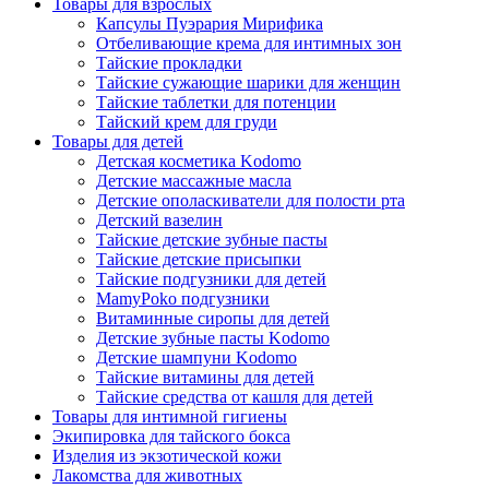
Товары для взрослых
Капсулы Пуэрария Мирифика
Отбеливающие крема для интимных зон
Тайские прокладки
Тайские сужающие шарики для женщин
Тайские таблетки для потенции
Тайский крем для груди
Товары для детей
Детская косметика Kodomo
Детские массажные масла
Детские ополаскиватели для полости рта
Детский вазелин
Тайские детские зубные пасты
Тайские детские присыпки
Тайские подгузники для детей
MamyPoko подгузники
Витаминные сиропы для детей
Детские зубные пасты Kodomo
Детские шампуни Kodomo
Тайские витамины для детей
Тайские средства от кашля для детей
Товары для интимной гигиены
Экипировка для тайского бокса
Изделия из экзотической кожи
Лакомства для животных