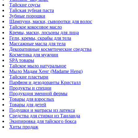
Тайские соусы
Тайская зубная паста
Зубные порошки
Шампуни, маски, сыворотки для волос
Тайское кокосовое масло
Кремы, маски, лосьоны для лица
Гели, кремы, скрабы для тела
Массажные масла для тела
Декоративные косметические средства
Косметика для мужчин
SPA товары
Тайское мыло натуральное
Мыло Мадам Хенг (Madame Heng)
Тайские пластыри
Парфюм и дезодоранты Кристалл
Продукты и специи
Продукция змеиной фермы
Товары для взрослых
Товары для детей
Подушки и матрасы из латекса
Средства для стирки из Таиланда
Экипировка для тайского бокса
Хиты продаж