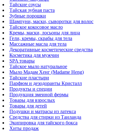
Тайские соусы
Тайская зубная паста
Зубные порошки
Шампуни, маски, сыворотки для волос
Тайское кокосовое масло
Кремы, маски, лосьоны для лица
Гели, кремы, скрабы для тела
Массажные масла для тела
Декоративные косметические средства
Косметика для мужчин
SPA товары
Тайское мыло натуральное
Мыло Мадам Хенг (Madame Heng)
Тайские пластыри
Парфюм и дезодоранты Кристалл
Продукты и специи
Продукция змеиной фермы
Товары для взрослых
Товары для детей
Подушки и матрасы из латекса
Средства для стирки из Таиланда
Экипировка для тайского бокса
Хиты продаж