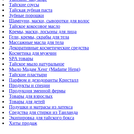
Тайские соусы
Тайская зубная паста
Зубные порошки
Шампуни, маски, сыворотки для волос
Тайское кокосовое масло
Кремы, маски, лосьоны для лица
Гели, кремы, скрабы для тела
Массажные масла для тела
Декоративные косметические средства
Косметика для мужчин
SPA товары
Тайское мыло натуральное
Мыло Мадам Хенг (Madame Heng)
Тайские пластыри
Парфюм и дезодоранты Кристалл
Продукты и специи
Продукция змеиной фермы
Товары для взрослых
Товары для детей
Подушки и матрасы из латекса
Средства для стирки из Таиланда
Экипировка для тайского бокса
Хиты продаж