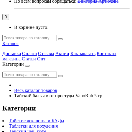
По всем вопросам обращаться:
Виктория Артюхова
0
В корзине пусто!
Каталог
Доставка
Оплата
Отзывы
Акции
Как заказать
Контакты
магазина
Статьи
Опт
Категории
Весь каталог товаров
Тайский бальзам от простуды VapoRub 5 гр
Категории
Тайские лекарства и БАДы
Таблетки для похудения
Тайский чай, кофе