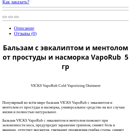
Как заказать?
Описание
Отзывы (0)
Бальзам с эвкалиптом и ментолом
от простуды и насморка VapoRub 5
гр
VICKS VapoRub Cold Vaporizing Ointment
Популярный во всём мире бальзам VICKS VapoRub с эвкалиптом и
ментолом от простуды и насморка, универсальное средство на все случаи
жизни и полностью натуральное.
Бальзам VICKS VapoRub с эвкалиптом и ментолом поможет при
заложенности носа, предупредит заражение гриппом, снимет боль в
мышцах, отпугнет москитов, уменьшит проявления грибка стопы, снимет