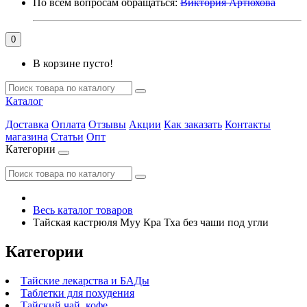
По всем вопросам обращаться:
Виктория Артюхова
0
В корзине пусто!
Каталог
Доставка
Оплата
Отзывы
Акции
Как заказать
Контакты
магазина
Статьи
Опт
Категории
Весь каталог товаров
Тайская кастрюля Муу Кра Тха без чаши под угли
Категории
Тайские лекарства и БАДы
Таблетки для похудения
Тайский чай, кофе