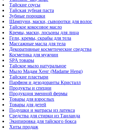
Тайские соусы
Тайская зубная паста
Зубные порошки
Шампуни, маски, сыворотки для волос
Тайское кокосовое масло
Кремы, маски, лосьоны для лица
Гели, кремы, скрабы для тела
Массажные масла для тела
Декоративные косметические средства
Косметика для мужчин
SPA товары
Тайское мыло натуральное
Мыло Мадам Хенг (Madame Heng)
Тайские пластыри
Парфюм и дезодоранты Кристалл
Продукты и специи
Продукция змеиной фермы
Товары для взрослых
Товары для детей
Подушки и матрасы из латекса
Средства для стирки из Таиланда
Экипировка для тайского бокса
Хиты продаж