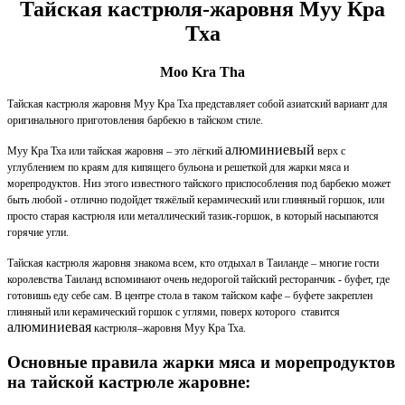
Тайская кастрюля-жаровня Муу Кра
Тха
Moo Kra Tha
Тайская кастрюля жаровня Муу Кра Тха представляет собой азиатский вариант для
оригинального приготовления барбекю в тайском стиле.
алюминиевый
Муу Кра Тха или тайская жаровня – это лёгкий
верх с
углублением по краям для кипящего бульона и решеткой для жарки мяса и
морепродуктов. Низ этого известного тайского приспособления под барбекю может
быть любой - отлично подойдет тяжёлый керамический или глиняный горшок, или
просто старая кастрюля или металлический тазик-горшок, в который насыпаются
горячие угли.
Тайская кастрюля жаровня знакома всем, кто отдыхал в Таиланде – многие гости
королевства Таиланд вспоминают очень недорогой тайский ресторанчик - буфет, где
готовишь еду себе сам. В центре стола в таком тайском кафе – буфете закреплен
глиняный или керамический горшок с углями, поверх которого ставится
алюминиевая
кастрюля–жаровня Муу Кра Тха.
Основные правила жарки мяса и морепродуктов
на тайской кастрюле жаровне: