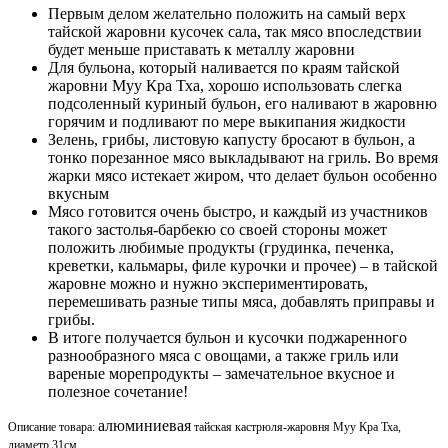
Первым делом желательно положить на самый верх
тайской жаровни кусочек сала, так мясо впоследствии
будет меньше приставать к металлу жаровни
Для бульона, который наливается по краям тайской
жаровни Муу Кра Тха, хорошо использовать слегка
подсоленный куриный бульон, его наливают в жаровню
горячим и подливают по мере выкипания жидкости
Зелень, грибы, листовую капусту бросают в бульон, а
тонко порезанное мясо выкладывают на гриль. Во время
жарки мясо истекает жиром, что делает бульон особенно
вкусным
Мясо готовится очень быстро, и каждый из участников
такого застолья-барбекю со своей стороны может
положить любимые продукты (грудинка, печенка,
креветки, кальмары, филе курочки и прочее) – в тайской
жаровне можно и нужно экспериментировать,
перемешивать разные типы мяса, добавлять приправы и
грибы.
В итоге получается бульон и кусочки поджаренного
разнообразного мяса с овощами, а также гриль или
вареные морепродукты – замечательное вкусное и
полезное сочетание!
алюминиевая
Описание товара:
тайская кастрюля-жаровня Муу Кра Тха,
диаметр 31см.