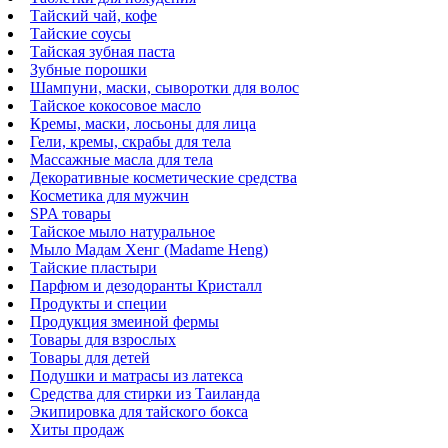
Тайский чай, кофе
Тайские соусы
Тайская зубная паста
Зубные порошки
Шампуни, маски, сыворотки для волос
Тайское кокосовое масло
Кремы, маски, лосьоны для лица
Гели, кремы, скрабы для тела
Массажные масла для тела
Декоративные косметические средства
Косметика для мужчин
SPA товары
Тайское мыло натуральное
Мыло Мадам Хенг (Madame Heng)
Тайские пластыри
Парфюм и дезодоранты Кристалл
Продукты и специи
Продукция змеиной фермы
Товары для взрослых
Товары для детей
Подушки и матрасы из латекса
Средства для стирки из Таиланда
Экипировка для тайского бокса
Хиты продаж