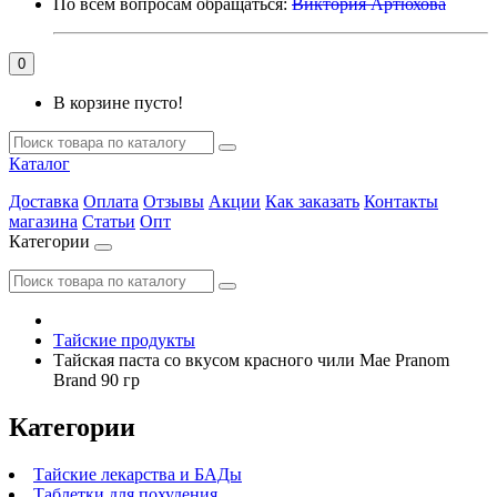
По всем вопросам обращаться:
Виктория Артюхова
0
В корзине пусто!
Каталог
Доставка
Оплата
Отзывы
Акции
Как заказать
Контакты
магазина
Статьи
Опт
Категории
Тайские продукты
Тайская паста со вкусом красного чили Mae Pranom
Brand 90 гр
Категории
Тайские лекарства и БАДы
Таблетки для похудения