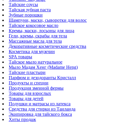
Тайские соусы
Тайская зубная паста
Зубные порошки
Шампуни, маски, сыворотки для волос
Тайское кокосовое масло
Кремы, маски, лосьоны для лица
Гели, кремы, скрабы для тела
Массажные масла для тела
Декоративные косметические средства
Косметика для мужчин
SPA товары
Тайское мыло натуральное
Мыло Мадам Хенг (Madame Heng)
Тайские пластыри
Парфюм и дезодоранты Кристалл
Продукты и специи
Продукция змеиной фермы
Товары для взрослых
Товары для детей
Подушки и матрасы из латекса
Средства для стирки из Таиланда
Экипировка для тайского бокса
Хиты продаж