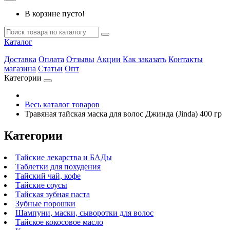
В корзине пусто!
Каталог
Доставка
Оплата
Отзывы
Акции
Как заказать
Контакты
магазина
Статьи
Опт
Категории
Весь каталог товаров
Травяная тайская маска для волос Джинда (Jinda) 400 гр
Категории
Тайские лекарства и БАДы
Таблетки для похудения
Тайский чай, кофе
Тайские соусы
Тайская зубная паста
Зубные порошки
Шампуни, маски, сыворотки для волос
Тайское кокосовое масло