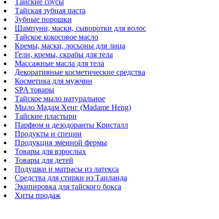
Тайские соусы
Тайская зубная паста
Зубные порошки
Шампуни, маски, сыворотки для волос
Тайское кокосовое масло
Кремы, маски, лосьоны для лица
Гели, кремы, скрабы для тела
Массажные масла для тела
Декоративные косметические средства
Косметика для мужчин
SPA товары
Тайское мыло натуральное
Мыло Мадам Хенг (Madame Heng)
Тайские пластыри
Парфюм и дезодоранты Кристалл
Продукты и специи
Продукция змеиной фермы
Товары для взрослых
Товары для детей
Подушки и матрасы из латекса
Средства для стирки из Таиланда
Экипировка для тайского бокса
Хиты продаж