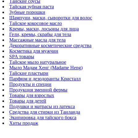
Тайские соусы
Тайская зубная паста
Зубные порошки
Шампуни, маски, сыворотки для волос
Тайское кокосовое масло
Кремы, маски, лосьоны для лица
Гели, кремы, скрабы для тела
Массажные масла для тела
Декоративные косметические средства
Косметика для мужчин
SPA товары
Тайское мыло натуральное
Мыло Мадам Хенг (Madame Heng)
Тайские пластыри
Парфюм и дезодоранты Кристалл
Продукты и специи
Продукция змеиной фермы
Товары для взрослых
Товары для детей
Подушки и матрасы из латекса
Средства для стирки из Таиланда
Экипировка для тайского бокса
Хиты продаж