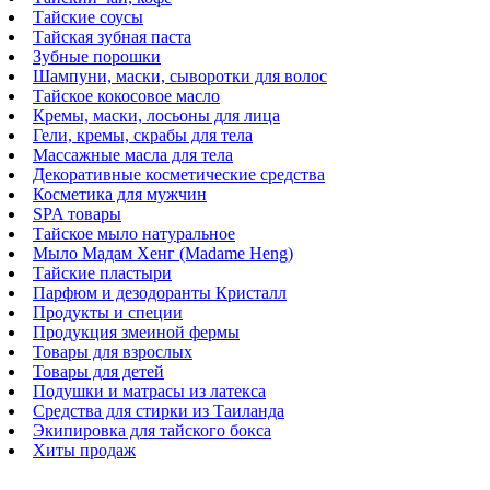
Тайские соусы
Тайская зубная паста
Зубные порошки
Шампуни, маски, сыворотки для волос
Тайское кокосовое масло
Кремы, маски, лосьоны для лица
Гели, кремы, скрабы для тела
Массажные масла для тела
Декоративные косметические средства
Косметика для мужчин
SPA товары
Тайское мыло натуральное
Мыло Мадам Хенг (Madame Heng)
Тайские пластыри
Парфюм и дезодоранты Кристалл
Продукты и специи
Продукция змеиной фермы
Товары для взрослых
Товары для детей
Подушки и матрасы из латекса
Средства для стирки из Таиланда
Экипировка для тайского бокса
Хиты продаж