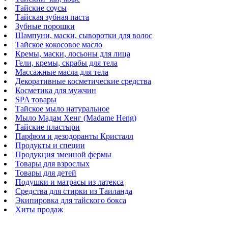
Тайские соусы
Тайская зубная паста
Зубные порошки
Шампуни, маски, сыворотки для волос
Тайское кокосовое масло
Кремы, маски, лосьоны для лица
Гели, кремы, скрабы для тела
Массажные масла для тела
Декоративные косметические средства
Косметика для мужчин
SPA товары
Тайское мыло натуральное
Мыло Мадам Хенг (Madame Heng)
Тайские пластыри
Парфюм и дезодоранты Кристалл
Продукты и специи
Продукция змеиной фермы
Товары для взрослых
Товары для детей
Подушки и матрасы из латекса
Средства для стирки из Таиланда
Экипировка для тайского бокса
Хиты продаж