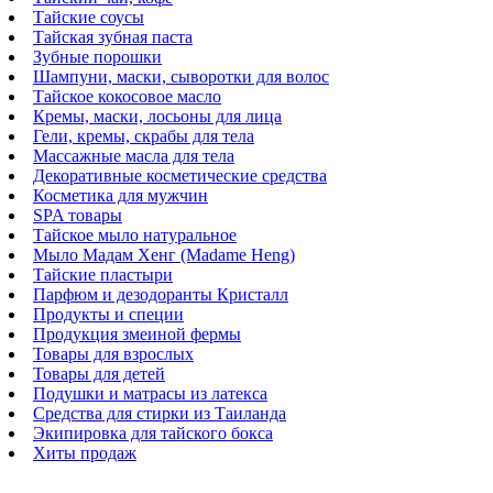
Тайские соусы
Тайская зубная паста
Зубные порошки
Шампуни, маски, сыворотки для волос
Тайское кокосовое масло
Кремы, маски, лосьоны для лица
Гели, кремы, скрабы для тела
Массажные масла для тела
Декоративные косметические средства
Косметика для мужчин
SPA товары
Тайское мыло натуральное
Мыло Мадам Хенг (Madame Heng)
Тайские пластыри
Парфюм и дезодоранты Кристалл
Продукты и специи
Продукция змеиной фермы
Товары для взрослых
Товары для детей
Подушки и матрасы из латекса
Средства для стирки из Таиланда
Экипировка для тайского бокса
Хиты продаж