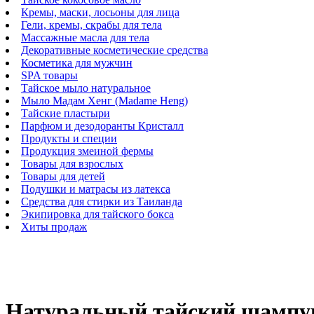
Кремы, маски, лосьоны для лица
Гели, кремы, скрабы для тела
Массажные масла для тела
Декоративные косметические средства
Косметика для мужчин
SPA товары
Тайское мыло натуральное
Мыло Мадам Хенг (Madame Heng)
Тайские пластыри
Парфюм и дезодоранты Кристалл
Продукты и специи
Продукция змеиной фермы
Товары для взрослых
Товары для детей
Подушки и матрасы из латекса
Средства для стирки из Таиланда
Экипировка для тайского бокса
Хиты продаж
Натуральный тайский шампун