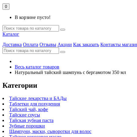
0
В корзине пусто!
Каталог
Доставка
Оплата
Отзывы
Акции
Как заказать
Контакты магази
Весь каталог товаров
Натуральный тайский шампунь с бергамотом 350 мл
Категории
Тайские лекарства и БАДы
Таблетки для похудения
Тайский чай, кофе
Тайские соусы
Тайская зубная паста
Зубные порошки
Шампуни, маски, сыворотки для волос
Тайское кокосовое масло