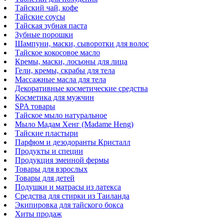
Тайский чай, кофе
Тайские соусы
Тайская зубная паста
Зубные порошки
Шампуни, маски, сыворотки для волос
Тайское кокосовое масло
Кремы, маски, лосьоны для лица
Гели, кремы, скрабы для тела
Массажные масла для тела
Декоративные косметические средства
Косметика для мужчин
SPA товары
Тайское мыло натуральное
Мыло Мадам Хенг (Madame Heng)
Тайские пластыри
Парфюм и дезодоранты Кристалл
Продукты и специи
Продукция змеиной фермы
Товары для взрослых
Товары для детей
Подушки и матрасы из латекса
Средства для стирки из Таиланда
Экипировка для тайского бокса
Хиты продаж