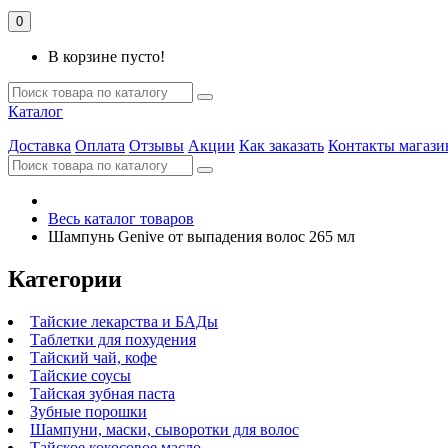
0
В корзине пусто!
Каталог
Доставка
Оплата
Отзывы
Акции
Как заказать
Контакты магази
Весь каталог товаров
Шампунь Genive от выпадения волос 265 мл
Категории
Тайские лекарства и БАДы
Таблетки для похудения
Тайский чай, кофе
Тайские соусы
Тайская зубная паста
Зубные порошки
Шампуни, маски, сыворотки для волос
Тайское кокосовое масло