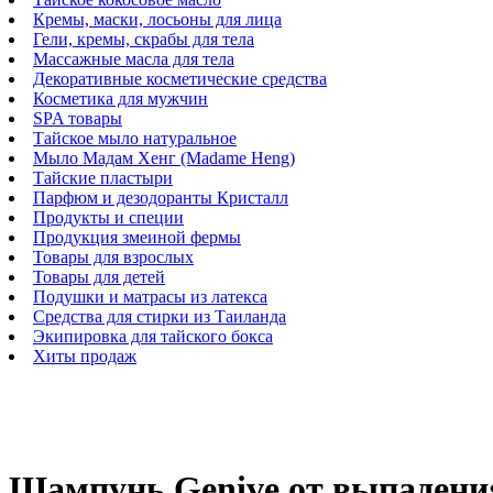
Кремы, маски, лосьоны для лица
Гели, кремы, скрабы для тела
Массажные масла для тела
Декоративные косметические средства
Косметика для мужчин
SPA товары
Тайское мыло натуральное
Мыло Мадам Хенг (Madame Heng)
Тайские пластыри
Парфюм и дезодоранты Кристалл
Продукты и специи
Продукция змеиной фермы
Товары для взрослых
Товары для детей
Подушки и матрасы из латекса
Средства для стирки из Таиланда
Экипировка для тайского бокса
Хиты продаж
Шампунь Genive от выпадения