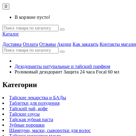
0
В корзине пусто!
Каталог
Доставка
Оплата
Отзывы
Акции
Как заказать
Контакты магази
Дезодоранты натуральные и тайский парфюм
Роликовый дезодорант Защита 24 часа Focal 60 мл
Категории
Тайские лекарства и БАДы
Таблетки для похудения
Тайский чай, кофе
Тайские соусы
Тайская зубная паста
Зубные порошки
Шампуни, маски, сыворотки для волос
Тайское кокосовое масло