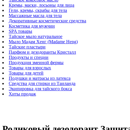
Кремы, маски, лосьоны для лица
Гели, кремы, скрабы для тела
Массажные масла для тела
Декоративные косметические средства
Косметика для мужчин
SPA товары
Тайское мыло натуральное
Мыло Мадам Хенг (Madame Heng)
Тайские пластыри
Парфюм и дезодоранты Кристалл
Продукты и специи
Продукция змеиной фермы
Товары для взрослых
Товары для детей
Подушки и матрасы из латекса
Средства для стирки из Таиланда
Экипировка для тайского бокса
Хиты продаж
Роликовый дезодорант Защита 